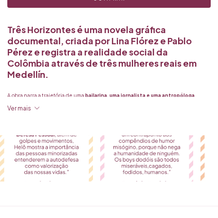
Três Horizontes é uma novela gráfica
documental, criada por Lina Flórez e Pablo
Pérez e registra a realidade social da
Colômbia através de três mulheres reais em
Medellín.
A obra narra a trajetória de uma
bailarina, uma jornalista e uma antropóloga
,
focando em suas lutas por autonomia, os
desafios estruturais que enfrentam e a
Ver mais
resiliência feminina
.
O livro combina pesquisa jornalística rigorosa com arte marcante para traçar um
retrato da vida profissional e pessoal na Colômbia contemporânea
. A narrativa
aborda temas como o
machismo, a memória coletiva e o impacto do patriarcado
,
evidenciando como essas
mulheres buscam transformação social e
independência
.
A edição brasileira conta com o apoio do programa Reading Colombia, e contará
com
uma turnê de lançamento com a presença dos autores:
4/8 - Instituto Cervantes
14-17h Oficina de Jornalismo em Quadrinhos
17h30-18h30 Apresentação e sessão de autógrafos