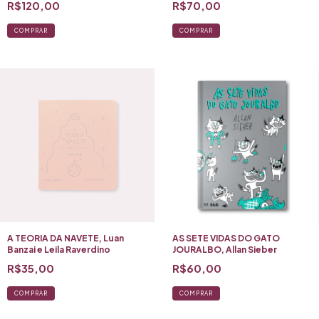
R$120,00
R$70,00
(roteiro)
COMPRAR
A TEORIA DA NAVETE, Luan
AS SETE VIDAS DO GATO
Banzai e Leila Raverdino
JOURALBO, Allan Sieber
R$35,00
R$60,00
COMPRAR