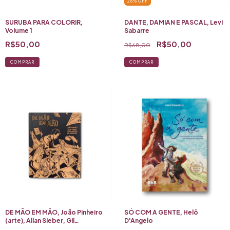
26
%
OFF
SURUBA PARA COLORIR,
DANTE, DAMIAN E PASCAL, Levi
Volume 1
Sabarre
R$50,00
R$50,00
R$68,00
COMPRAR
DE MÃO EM MÃO, João Pinheiro
SÓ COM A GENTE, Helô
(arte), Allan Sieber, Gil
D'Angelo
Rodrigues e Cesar Cardoso