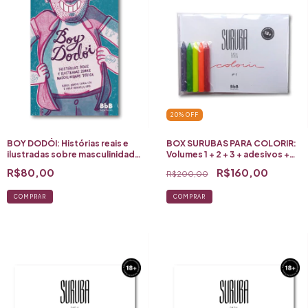
20
%
OFF
BOY DODÓI: Histórias reais e
BOX SURUBAS PARA COLORIR:
ilustradas sobre masculinidade
Volumes 1 + 2 + 3 + adesivos +
tóxica
giz de cera neon
R$80,00
R$160,00
R$200,00
COMPRAR