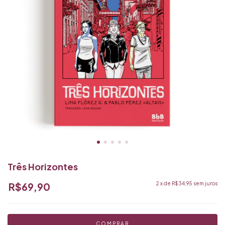
Três Horizontes
R$69,90
2
x de
R$34,95
sem juros