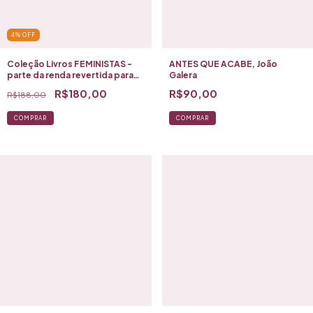
4
%
OFF
Coleção Livros FEMINISTAS -
ANTES QUE ACABE, João
parte da renda revertida para
Galera
LEVANTE MULHERES VIVAS
R$180,00
R$90,00
R$188,00
COMPRAR