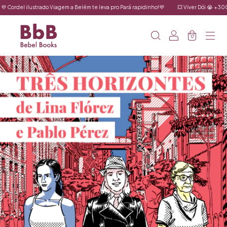
o Viagem a Belém te leva pro Pará rapidinho!💜
💥 Viver Dói 😭 +300 tirinhas de Fabia
0