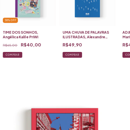
38
%
OFF
TIME DOS SONHOS,
UMA CHUVA DE PALAVRAS
ADJ
Angélica Kalil e PriWi
ILUSTRADAS, Alexandre
Mari
Oyamada
R$40,00
R$49,90
R$
R$65,00
CO