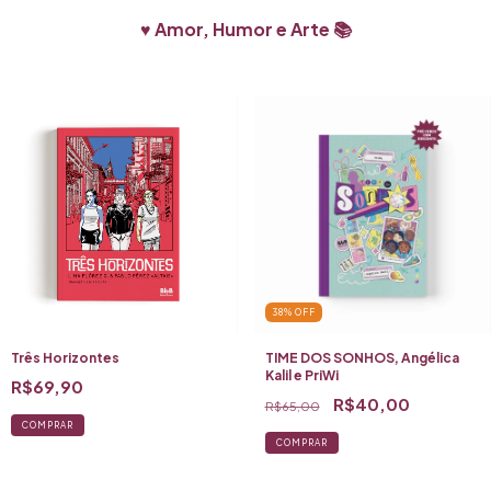
8/8 - Livraria Aigo
17h - Apresentação e sessão de autógrafos
♥️ Amor, Humor e Arte 📚
9/8 - FLIPEI - Festa Literária Pirata das Editoras Independentes
13h30 - Debate HQ e Jornalismo, com presença da autora Lina Flórez
15h - Apresentação e sessão de autógrafos
“A HQ Três Horizontes amplia nossa consciência no sentido de entender que
todas as mulheres latinas vivem sob as mesmas vicissitudes e violências patriarcais.
Entender este problema como coletivo nos aproxima e fortalece nossas lutas.”
Giovana Madalosso
“Ao retratar vulnerabilidades e formas de resistência, esta obra fala não apenas de
mulheres colombianas, mas de qualquer pessoa latino-americana que reconheça
na própria vida a experiência da luta diária. Uma narrativa que coloca histórias
periféricas no centro e acompanha quem insiste em construir horizontes mais
amplos para si e para os outros”
Carol Ito
38
%
OFF
FICHA TÉCNICA
Três Horizontes
Três Horizontes
TIME DOS SONHOS, Angélica
Autores: Lina Flórez (roteiro) e Pablo Pérez (arte) <Altais>
Kalil e PriWi
Tradução: Lívia Aguiar
R$69,90
Formato: 15,5 x 22 cm
R$40,00
R$65,00
80 páginas
4x4 cores
Brochura, capa flexível
Laminação fosca e orelha
Miolo em papel Pólen Bold 90g/m2